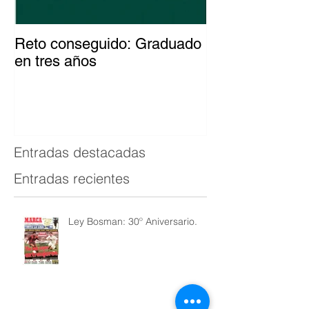
Reto conseguido: Graduado
El patinador c
en tres años
del mundo
Entradas destacadas
Entradas recientes
Ley Bosman: 30º Aniversario.