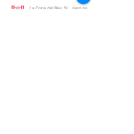
La Copa del Rey: Sí... pero no.
El negocio mas rentable de la
historia
Seminario de seguridad de la
LFP