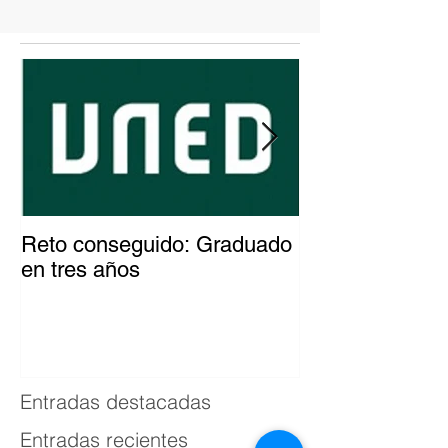
Reto conseguido: Graduado
El patinador c
en tres años
del mundo