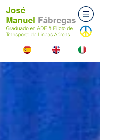
José
Manuel
Fábregas
Graduado en ADE & Piloto de
Transporte de Lineas Aéreas