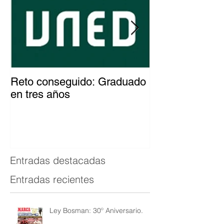
Reto conseguido: Graduado
El patinador c
en tres años
del mundo
Entradas destacadas
Entradas recientes