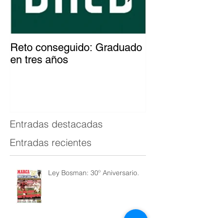
Reto conseguido: Graduado
El patinador c
en tres años
del mundo
Entradas destacadas
Entradas recientes
Ley Bosman: 30º Aniversario.