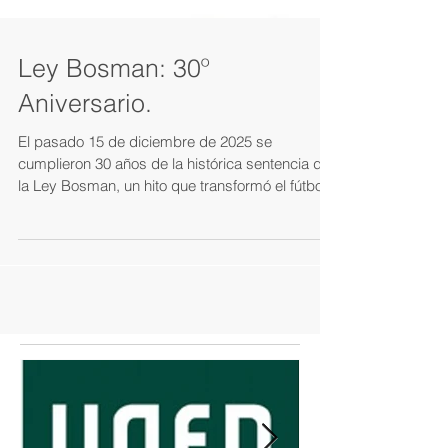
Ley Bosman: 30º
Aniversario.
El pasado 15 de diciembre de 2025 se
cumplieron 30 años de la histórica sentencia de
la Ley Bosman, un hito que transformó el fútbol
europeo y mundial tal y como lo conocemos.
Esta efeméride bien merece un espacio de
reflexión. Recuerdo perfectamente donde
estaba aquel día en el que leí la noticia en el
MARCA del 16 de diciembre de 1995. Era
sábado y no tenía colegio. Esas páginas
narraban el inicio de una nueva era. Tenía 13
años e intuía el cambio sin precedentes que se
a