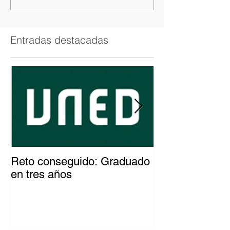
Entradas destacadas
Reto conseguido: Graduado
El patinador c
en tres años
del mundo