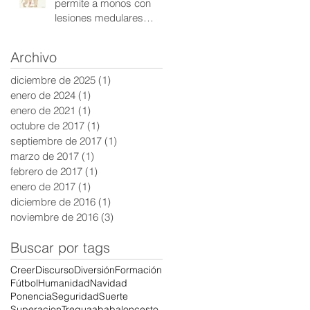
permite a monos con
lesiones medulares
volver a caminar
Archivo
diciembre de 2025
(1)
1 entrada
enero de 2024
(1)
1 entrada
enero de 2021
(1)
1 entrada
octubre de 2017
(1)
1 entrada
septiembre de 2017
(1)
1 entrada
marzo de 2017
(1)
1 entrada
febrero de 2017
(1)
1 entrada
enero de 2017
(1)
1 entrada
diciembre de 2016
(1)
1 entrada
noviembre de 2016
(3)
3 entradas
Buscar por tags
Creer
Discurso
Diversión
Formación
Fútbol
Humanidad
Navidad
Ponencia
Seguridad
Suerte
Superacion
Tregua
aba
baloncesto