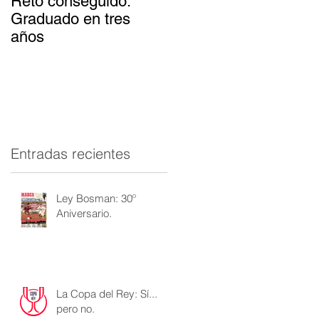
Reto conseguido:
El patinador con más
Graduado en tres
suerte del mundo
años
Entradas recientes
Ley Bosman: 30º
Aniversario.
La Copa del Rey: Sí...
pero no.