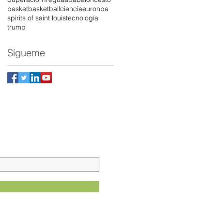
basket
basketball
ciencia
euro
nba
spirits of saint louis
tecnología
trump
Sígueme